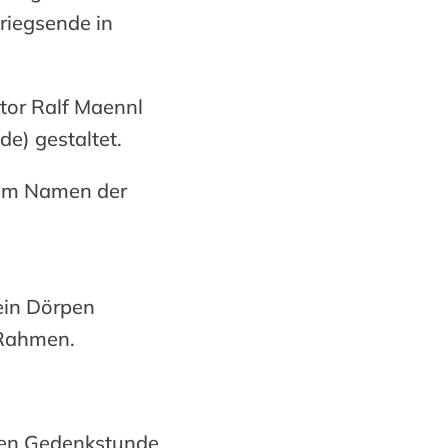
riegsende in
tor Ralf Maennl
de) gestaltet.
 im Namen der
ein Dörpen
 Rahmen.
eren Gedenkstunde